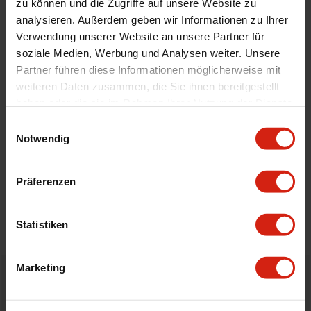
zu können und die Zugriffe auf unsere Website zu
Automodell Name
Galaxy
analysieren. Außerdem geben wir Informationen zu Ihrer
Material
Velour
Verwendung unserer Website an unsere Partner für
soziale Medien, Werbung und Analysen weiter. Unsere
Universal
Nein
Partner führen diese Informationen möglicherweise mit
weiteren Daten zusammen, die Sie ihnen bereitgestellt
haben oder die sie im Rahmen Ihrer Nutzung der Dienste
Geeignet Für
gesammelt haben.
Einwilligungsauswahl
Notwendig
Details
Präferenzen
Bewertungen
STELLE EINE FRAGE
Statistiken
Marketing
Bestellt vor 16:00 Uhr
verschickt am selben Tag