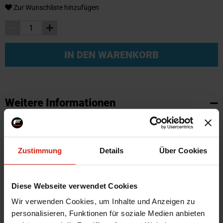
Zur Wunschliste hinzufügen
IN DEN WARENKORB
Weitere Informationen
Weitere
SKU
95802
Informationen
Marke
SK-Import
Zustimmung
Details
Über Cookies
Zertifikat
Kein Gutachten oder ABE
Farbe
Schwarz
Diese Webseite verwendet Cookies
Montagematerial
Nein
Wir verwenden Cookies, um Inhalte und Anzeigen zu
Herstellercode
TM FO517V
personalisieren, Funktionen für soziale Medien anbieten
Automarkenname
Ford