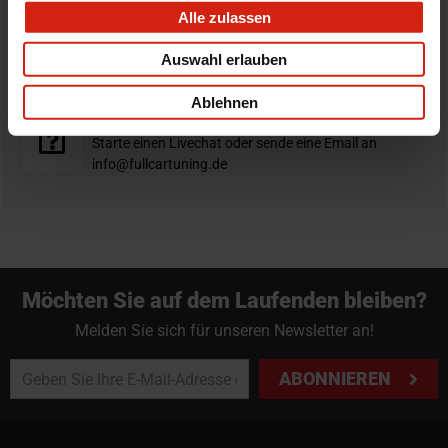
Alle zulassen
Nicht zufrieden?
Du hast immer eine 14-tägige Rückgabefrist um deine
Auswahl erlauben
Bestellung zurück zu geben.
Ablehnen
Professioneller Rat nötig?
Starte einen Livechat oder sende eine Email an
info@fullcartuning.de
Möchten Sie auf dem Laufenden bleiben?
Melden Sie sich für unseren Newsletter an!
ABONNIEREN