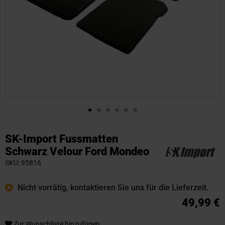
Zum
Anfang
SK-Import Fussmatten
der
Schwarz Velour Ford Mondeo
Bildgalerie
SKU
95816
springen
Nicht vorrätig, kontaktieren Sie uns für die Lieferzeit.
49,99 €
Zur Wunschliste hinzufügen