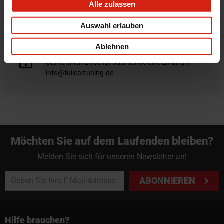
Alle zulassen
Nicht zufrieden?
Du hast immer eine 14-tägige Rückgabefrist um deine
Auswahl erlauben
Bestellung zurück zu geben.
Ablehnen
Professioneller Rat nötig?
Starte einen Livechat oder sende eine Email an
info@fullcartuning.de
Möchten Sie auf dem Laufenden bleiben?
Melden Sie sich für unseren Newsletter an!
ABONNIEREN
Hilfe brauchen?