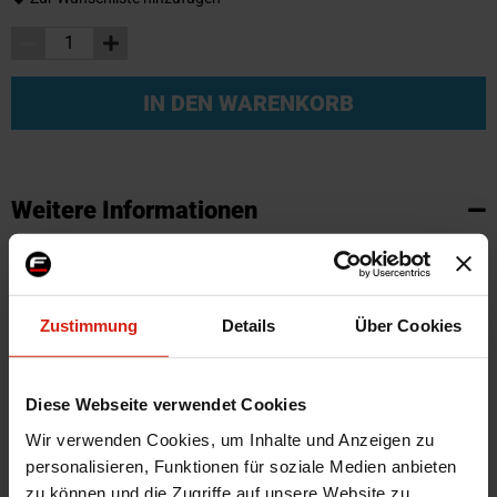
IN DEN WARENKORB
Weitere Informationen
Weitere
SKU
95816
Informationen
Marke
SK-Import
Zustimmung
Details
Über Cookies
Zertifikat
Kein Gutachten oder ABE
Farbe
Schwarz
Montagematerial
Nein
Diese Webseite verwendet Cookies
Herstellercode
TM FO537V
Wir verwenden Cookies, um Inhalte und Anzeigen zu
Automarkenname
Ford
personalisieren, Funktionen für soziale Medien anbieten
zu können und die Zugriffe auf unsere Website zu