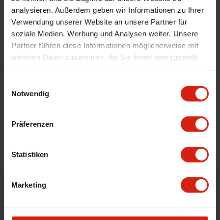
Automodell Name
Mondeo
analysieren. Außerdem geben wir Informationen zu Ihrer
Material
Velour
Verwendung unserer Website an unsere Partner für
Universal
Nein
soziale Medien, Werbung und Analysen weiter. Unsere
Partner führen diese Informationen möglicherweise mit
weiteren Daten zusammen, die Sie ihnen bereitgestellt
Geeignet Für
haben oder die sie im Rahmen Ihrer Nutzung der Dienste
gesammelt haben.
Einwilligungsauswahl
Notwendig
Details
Bewertungen
Präferenzen
STELLE EINE FRAGE
Statistiken
Marketing
Bestellt vor 16:00 Uhr
verschickt am selben Tag