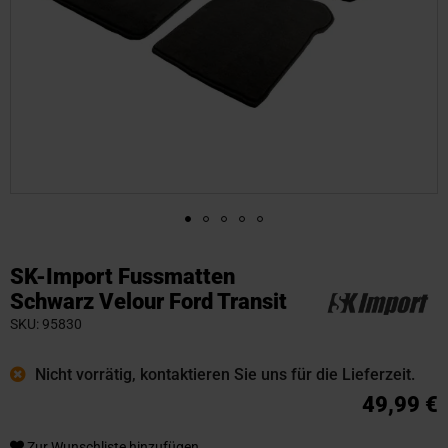
Zum
Anfang
SK-Import Fussmatten
der
Schwarz Velour Ford Transit
Bildgalerie
SKU
95830
springen
Nicht vorrätig, kontaktieren Sie uns für die Lieferzeit.
49,99 €
Zur Wunschliste hinzufügen