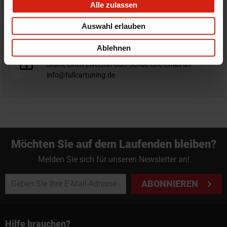
Alle zulassen
Nicht zufrieden?
Du hast immer eine 14-tägige Rückgabefrist um deine
Auswahl erlauben
Bestellung zurück zu geben.
Ablehnen
Professioneller Rat nötig?
Starte einen Livechat oder sende eine Email an
info@fullcartuning.de
Möchten Sie auf dem Laufenden bleiben?
Melden Sie sich für unseren Newsletter an!
ABONNIEREN
Hilfe brauchen?