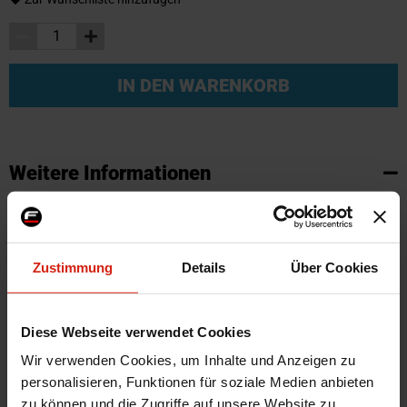
IN DEN WARENKORB
Weitere Informationen
Weitere
SKU
95830
Informationen
Marke
SK-Import
Zustimmung
Details
Über Cookies
Zertifikat
Kein Gutachten oder ABE
Farbe
Schwarz
Montagematerial
Nein
Diese Webseite verwendet Cookies
Herstellercode
TM FO561V
Wir verwenden Cookies, um Inhalte und Anzeigen zu
Automarkenname
Ford
personalisieren, Funktionen für soziale Medien anbieten
zu können und die Zugriffe auf unsere Website zu