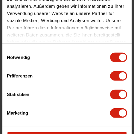
Automodell Name
Transit
analysieren. Außerdem geben wir Informationen zu Ihrer
Material
Velour
Verwendung unserer Website an unsere Partner für
Universal
Nein
soziale Medien, Werbung und Analysen weiter. Unsere
Partner führen diese Informationen möglicherweise mit
weiteren Daten zusammen, die Sie ihnen bereitgestellt
Geeignet Für
haben oder die sie im Rahmen Ihrer Nutzung der Dienste
gesammelt haben.
Einwilligungsauswahl
Notwendig
Details
Bewertungen
Präferenzen
STELLE EINE FRAGE
Statistiken
Marketing
Bestellt vor 16:00 Uhr
verschickt am selben Tag