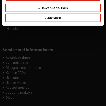
info@fullcartuning.com
Auswahl erlauben
Besuchen Sie uns
Ablehnen
Ohmstraat 15
3861 NB Nijkerk
Nederland
Service und Informationen
Bezahlverfahren
Versandkosten
Rückgabe und Umtausch
Kunden FAQs
Über uns
Unsere Marken
Ausstellungsraum
Jobs und praktika
Blogs