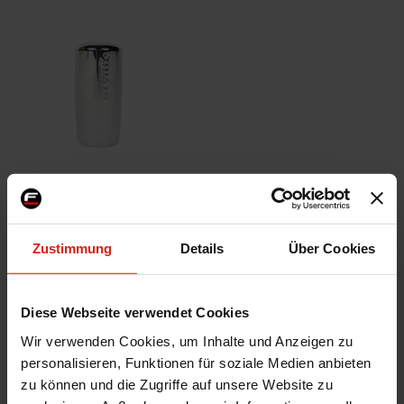
Arospeed Schaltknauf Nismo
Style Poliert Aluminium
Zustimmung
Details
Über Cookies
nur noch 2 Stück auf Lager
35,95 €
Diese Webseite verwendet Cookies
Bestellt vor 16:00 Uhr
Wir verwenden Cookies, um Inhalte und Anzeigen zu
verschickt am selben Tag
personalisieren, Funktionen für soziale Medien anbieten
zu können und die Zugriffe auf unsere Website zu
Nicht zufrieden?