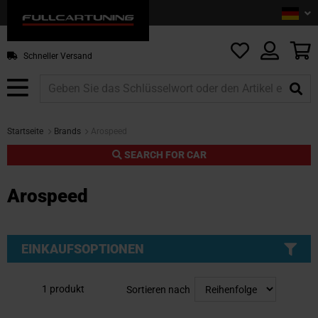
Sprac
De
Z
In
sp
M
Schneller Versand
Startseite
Brands
Arospeed
SEARCH FOR CAR
Arospeed
EINKAUFSOPTIONEN
1
produkt
Sortieren nach