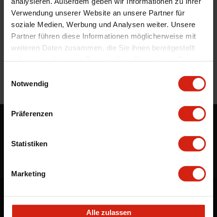
analysieren. Außerdem geben wir Informationen zu Ihrer
Du hast immer eine 14-tägige Rückgabefrist um
Verwendung unserer Website an unsere Partner für
deine Bestellung zurück zu geben.
soziale Medien, Werbung und Analysen weiter. Unsere
Professioneller Rat nötig?
Partner führen diese Informationen möglicherweise mit
Starte einen Livechat oder sende eine Email an
weiteren Daten zusammen, die Sie ihnen bereitgestellt
info@fullcartuning.de
haben oder die sie im Rahmen Ihrer Nutzung der Dienste
gesammelt haben.
Einwilligungsauswahl
Notwendig
Präferenzen
Möchten Sie auf dem Laufenden bleiben?
Melden Sie sich für unseren Newsletter an!
Statistiken
ABONNIEREN
Marketing
Hilfe brauchen?
Alle zulassen
Mail uns