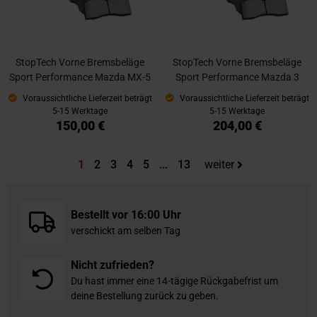
StopTech Vorne Bremsbeläge
StopTech Vorne Bremsbeläge
Sport Performance Mazda MX-5
Sport Performance Mazda 3
Voraussichtliche Lieferzeit beträgt
Voraussichtliche Lieferzeit beträgt
5-15 Werktage
5-15 Werktage
150,00 €
204,00 €
Sie lesen gerade die Seite
Seite
Seite
Seite
Seite
Seite
1
2
3
4
5
...
13
weiter
Bestellt vor 16:00 Uhr
verschickt am selben Tag
Nicht zufrieden?
Du hast immer eine 14-tägige Rückgabefrist um
deine Bestellung zurück zu geben.