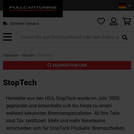
Sprac
De
Z
In
sp
M
Schneller Versand
Startseite
Brands
StopTech
SEARCH FOR CAR
StopTech
Hersteller aus den USA, StopTech wurde im Jahr 2000
gegründet und entwickelte sich bis heute zu einem
weltweit bekannten Bremsenspezialisten. All ihre Teile
sind Tüv zertifiziert. Mehr und mehr Rennteams
entscheiden sich für StopTech Produkte: Bremsscheiben,