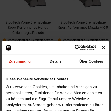
StopTech Vorne Bremsbeläge
StopTech Vorne Bremsbeläge
Sport Performance Honda
Sport Performance Mazda MX-5
Civic,Integra,Prelude
Voraussichtliche Lieferzeit beträgt
Voraussichtliche Lieferzeit beträgt
5-15 Werktage
5-15 Werktage
166,00 €
117,00 €
Zustimmung
Details
Über Cookies
Diese Webseite verwendet Cookies
Wir verwenden Cookies, um Inhalte und Anzeigen zu
personalisieren, Funktionen für soziale Medien anbieten
zu können und die Zugriffe auf unsere Website zu
analysieren. Außerdem geben wir Informationen zu Ihrer
Verwendung unserer Website an unsere Partner für