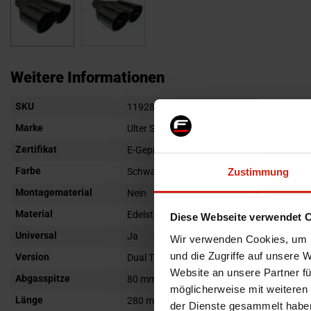
Zum
Anfang
Weitere Informationen
der
Weitere
SKU
Bildgalerie
119281
Informationen
springen
Marke
Ulter Sport
Zertifikat
E-Geprüft
Farbe
Zustimmung
Schwarz
Montagematerial
Nein
Material
Edelstahl
Diese Webseite verwendet 
Universal
Ja
Wir verwenden Cookies, um I
und die Zugriffe auf unsere 
Version
Dual Tip
Website an unsere Partner fü
Abgasspitze
80 mm
möglicherweise mit weiteren
Länge
280 mm
der Dienste gesammelt habe