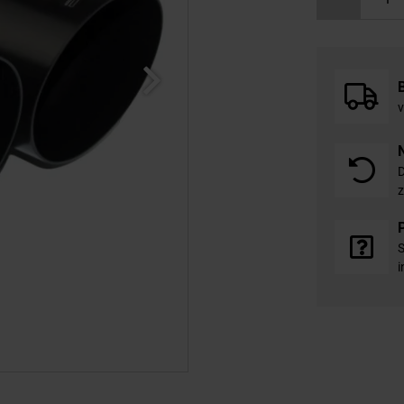
v
D
z
S
i