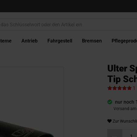
steme
Antrieb
Fahrgestell
Bremsen
Pflegeprod
Ulter S
Tip Sc
1
nur noch 
Versand am 
Zur Wunschli