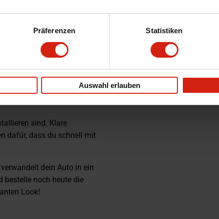
Präferenzen
Statistiken
o eine kleine Änderung mit
Auswahl erlauben
d eine stilvolle Verwandlung
allieren sind. Klare
 dafür, dass du schnell mit
verwandelt dein Auto in ein
 bestelle noch heute die
ganten Look!