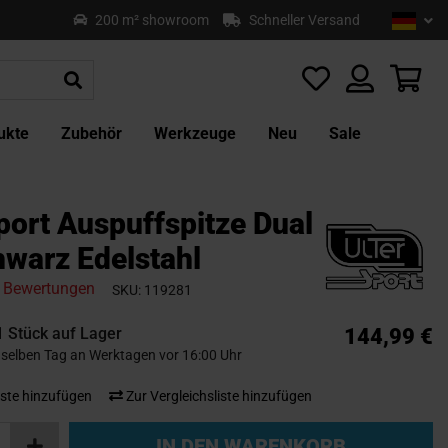
Sprach
Deu
200 m² showroom
Schneller Versand
Z
In
sp
Mei
ukte
Zubehör
Werkzeuge
Neu
Sale
port Auspuffspitze Dual
hwarz Edelstahl
Bewertungen
SKU
119281
1 Stück auf Lager
144,99 €
selben Tag an Werktagen vor 16:00 Uhr
ste hinzufügen
Zur Vergleichsliste hinzufügen
IN DEN WARENKORB