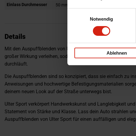
Einlass Durchmesser
50 mm
Einwilligungsauswahl
Notwendig
Details
Mit den Auspuffblenden von Ulter Sport kannst du deinem Aut
Ablehnen
großer Wirkung verleihen, sodass dein Auto sofort auffällt un
durchläuft.
Die Auspuffblenden sind so konzipiert, dass sie einfach zu inst
Anweisungen und hochwertige Befestigungsmaterialien sorgen
deinem neuen Look auf der Straße unterwegs bist.
Ulter Sport verkörpert Handwerkskunst und Langlebigkeit und 
Statement von Stärke und Klasse. Lass dein Auto strahlen und
Auspuffblenden von Ulter Sport für einen auffälligen und ele