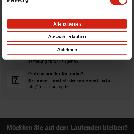
Alle zulassen
Bestellt vor 16:00 Uhr
verschickt am selben Tag
Auswahl erlauben
Nicht zufrieden?
Ablehnen
Du hast immer eine 14-tägige Rückgabefrist um deine
Bestellung zurück zu geben.
Professioneller Rat nötig?
Starte einen Livechat oder sende eine Email an
info@fullcartuning.de
Möchten Sie auf dem Laufenden bleiben?