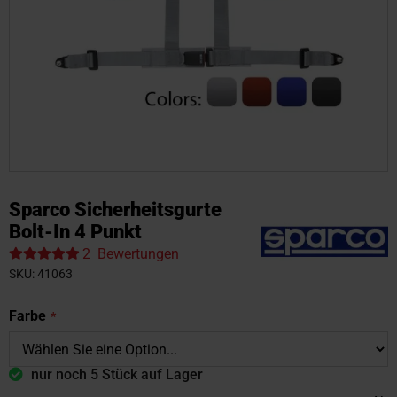
Zum
Anfang
Sparco Sicherheitsgurte
der
Bolt-In 4 Punkt
Bildgalerie
2
Bewertungen
springen
SKU
41063
Farbe
nur noch 5 Stück auf Lager