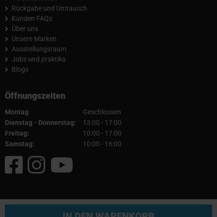
Rückgabe und Umtausch
Kunden FAQs
Über uns
Unsere Marken
Ausstellungsraum
Jobs und praktika
Blogs
Öffnungszeiten
Montag
Geschlossen
Dienstag - Donnerstag:
13:00 - 17:00
Freitag:
10:00 - 17:00
Samstag:
10:00 - 16:00
© 2026 Fullcartuning
IN DEN WARENKORB
AGB
|
Impressum
|
Datenschutz