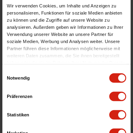
Product Line
Bolt-In
Wir verwenden Cookies, um Inhalte und Anzeigen zu
personalisieren, Funktionen für soziale Medien anbieten
Universal
Ja
zu können und die Zugriffe auf unsere Website zu
Version
4 Punkt
analysieren. Außerdem geben wir Informationen zu Ihrer
Durchmesser
5 cm
Verwendung unserer Website an unsere Partner für
Herstellercodes
SP 4604BV1NR, SP 4604BV1AZ, SP
soziale Medien, Werbung und Analysen weiter. Unsere
4604BVS, SP 4604BV1RS
Partner führen diese Informationen möglicherweise mit
weiteren Daten zusammen, die Sie ihnen bereitgestellt
Länge
197.5 cm
haben oder die sie im Rahmen Ihrer Nutzung der Dienste
Technische Daten
Länge 1 : 197,5 cm Breite
gesammelt haben.
Befestigungspunkt 2 : 139 cm
Einwilligungsauswahl
Notwendig
Gürtelbreite : 5cm
Präferenzen
Details
Statistiken
Bewertungen
2
STELLE EINE FRAGE
Marketing