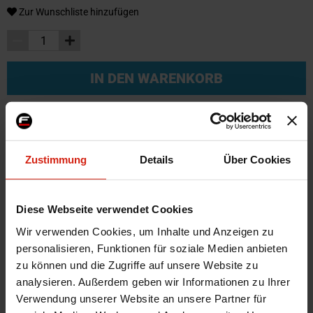
Zur Wunschliste hinzufügen
IN DEN WARENKORB
Weitere Informationen
Zustimmung
Details
Über Cookies
Weitere
SKU
66092
Informationen
Marke
D1 Spec
Diese Webseite verwendet Cookies
Zertifikat
Kein Gutachten oder ABE
Wir verwenden Cookies, um Inhalte und Anzeigen zu
Montagematerial
Nein
personalisieren, Funktionen für soziale Medien anbieten
Universal
Ja
zu können und die Zugriffe auf unsere Website zu
analysieren. Außerdem geben wir Informationen zu Ihrer
Version
5V
Verwendung unserer Website an unsere Partner für
Technische Daten
Only for V2, V3!