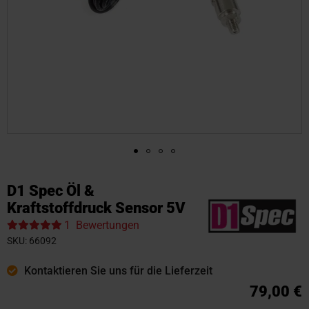
Zum
Anfang
D1 Spec Öl &
der
Kraftstoffdruck Sensor 5V
Bildgalerie
1
Bewertungen
springen
SKU
66092
Kontaktieren Sie uns für die Lieferzeit
79,00 €