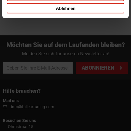
info@fullcartuning.de
Ablehnen
Möchten Sie auf dem Laufenden bleiben?
Melden Sie sich für unseren Newsletter an!
ABONNIEREN
Hilfe brauchen?
Mail uns
info@fullcartuning.com
Besuchen Sie uns
Ohmstraat 15