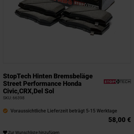
Zum
Anfang
StopTech Hinten Bremsbeläge
der
Street Performance Honda
Bildgalerie
Civic,CRX,Del Sol
springen
SKU
66398
Voraussichtliche Lieferzeit beträgt 5-15 Werktage
58,00 €
Zur Wunschliste hinzufügen