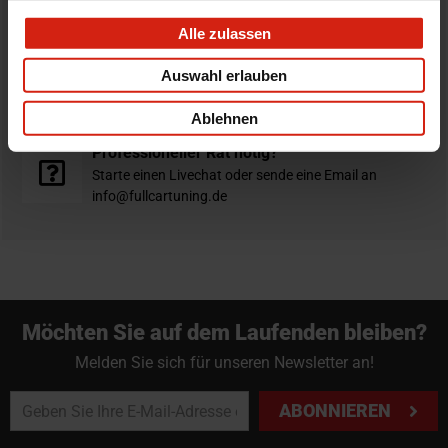
verschickt am selben Tag
Alle zulassen
Nicht zufrieden?
Auswahl erlauben
Du hast immer eine 14-tägige Rückgabefrist um deine
Bestellung zurück zu geben.
Ablehnen
Professioneller Rat nötig?
Starte einen Livechat oder sende eine Email an
info@fullcartuning.de
Möchten Sie auf dem Laufenden bleiben?
Melden Sie sich für unseren Newsletter an!
ABONNIEREN