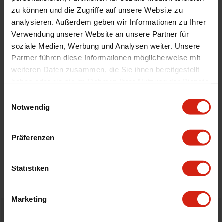
zu können und die Zugriffe auf unsere Website zu
Universal
Nein
analysieren. Außerdem geben wir Informationen zu Ihrer
Version
Street Performance
Verwendung unserer Website an unsere Partner für
Montage
Wenn möglich, schreiben Sie uns eine E-
soziale Medien, Werbung und Analysen weiter. Unsere
Mail oder rufen Sie uns an.
Partner führen diese Informationen möglicherweise mit
weiteren Daten zusammen, die Sie ihnen bereitgestellt
haben oder die sie im Rahmen Ihrer Nutzung der Dienste
Geeignet Für
gesammelt haben.
Einwilligungsauswahl
Notwendig
Details
Präferenzen
Bewertungen
Statistiken
STELLE EINE FRAGE
Marketing
Bestellt vor 16:00 Uhr