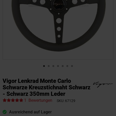
Zum
Anfang
Vigor Lenkrad Monte Carlo
der
Schwarze Kreuzstichnaht Schwarz
Bildgalerie
- Schwarz 350mm Leder
springen
1
Bewertungen
SKU
67129
Ausreichend auf Lager