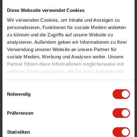
Zweit Farbe
Schwarz
Diese Webseite verwendet Cookies
Menge
1 Stück
Wir verwenden Cookies, um Inhalte und Anzeigen zu
Material
Leder
personalisieren, Funktionen für soziale Medien anbieten
zu können und die Zugriffe auf unsere Website zu
Product Line
Monte Carlo
analysieren. Außerdem geben wir Informationen zu Ihrer
Universal
Ja
Verwendung unserer Website an unsere Partner für
Lochkreis
6x70
soziale Medien, Werbung und Analysen weiter. Unsere
Durchmesser
350 mm
Partner führen diese Informationen möglicherweise mit
weiteren Daten zusammen, die Sie ihnen bereitgestellt
Tiefe
20 mm
haben oder die sie im Rahmen Ihrer Nutzung der Dienste
Technische Daten
Includes mounting ring for the Vigor
gesammelt haben.
Einwilligungsauswahl
Horn.
Notwendig
Produktgewicht
1000 g
Naht
Schwarze Kreuzstichnaht
Präferenzen
Details
Statistiken