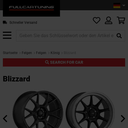
Sprac
De
Z
In
sp
M
Schneller Versand
Startseite
Felgen
Felgen
König
Blizzard
SEARCH FOR CAR
Blizzard