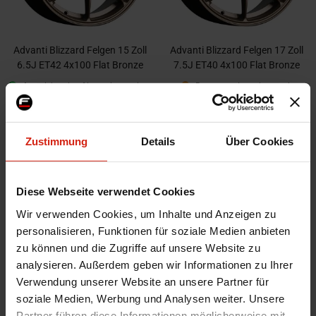
Advanti Blizzard Felgen 15 Zoll
Advanti Blizzard Felgen 17 Zoll
6.5J ET42 4x100 Flat Bronze
7.5J ET40 4x100 Flat Bronze
Ausreichend auf Lager im zweiten
Begrenzter Lagerbestand,
Lagerhaus. Voraussichtliche Lieferzeit
kontaktieren Sie uns für die
beträgt 2-4 Werktage
Verfügbarkeit und Lieferzeit.
253,00 €
310,00 €
Zustimmung
Details
Über Cookies
Diese Webseite verwendet Cookies
Wir verwenden Cookies, um Inhalte und Anzeigen zu
personalisieren, Funktionen für soziale Medien anbieten
zu können und die Zugriffe auf unsere Website zu
analysieren. Außerdem geben wir Informationen zu Ihrer
Verwendung unserer Website an unsere Partner für
soziale Medien, Werbung und Analysen weiter. Unsere
Advanti Blizzard Felgen 15 Zoll
Advanti Blizzard Felgen 17 Zoll
Partner führen diese Informationen möglicherweise mit