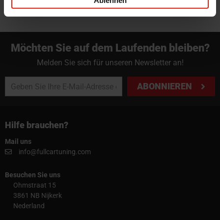
Ablehnen
Möchten Sie auf dem Laufenden bleiben?
Melden Sie sich für unseren Newsletter an!
ABONNIEREN
Hilfe brauchen?
Mail uns
info@fullcartuning.com
Besuchen Sie uns
Ohmstraat 15
3861 NB Nijkerk
Nederland