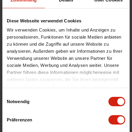
Diese Webseite verwendet Cookies
König Oversteer Felgen 19 Zoll
8.5J ET42 5x108 Guss Gloss
Wir verwenden Cookies, um Inhalte und Anzeigen zu
Black
personalisieren, Funktionen für soziale Medien anbieten
Ausreichend auf Lager im zweiten
zu können und die Zugriffe auf unsere Website zu
Lagerhaus. Voraussichtliche Lieferzeit
analysieren. Außerdem geben wir Informationen zu Ihrer
beträgt 2-4 Werktage
Verwendung unserer Website an unsere Partner für
352,00 €
soziale Medien, Werbung und Analysen weiter. Unsere
Partner führen diese Informationen möglicherweise mit
Bestellt vor 16:00 Uhr
weiteren Daten zusammen, die Sie ihnen bereitgestellt
verschickt am selben Tag
haben oder die sie im Rahmen Ihrer Nutzung der Dienste
gesammelt haben.
Einwilligungsauswahl
Nicht zufrieden?
Notwendig
Du hast immer eine 14-tägige Rückgabefrist um
deine Bestellung zurück zu geben.
Präferenzen
Professioneller Rat nötig?
Starte einen Livechat oder sende eine Email an