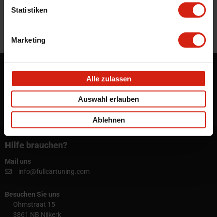
info@fullcartuning.de
Statistiken
Marketing
Möchten Sie auf dem Laufenden bleiben?
Alle zulassen
Melden Sie sich für unseren Newsletter an!
Auswahl erlauben
ABONNIEREN
Ablehnen
Hilfe brauchen?
Mail uns
info@fullcartuning.com
Besuchen Sie uns
Ohmstraat 15
3861 NB Nijkerk