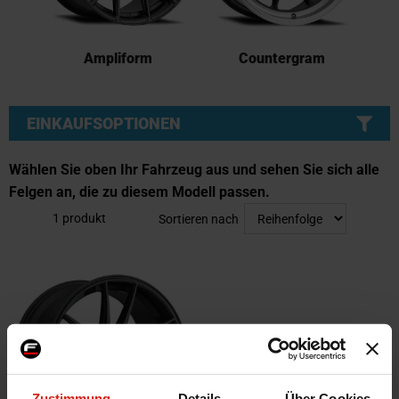
Ampliform
Countergram
EINKAUFSOPTIONEN
Wählen Sie oben Ihr Fahrzeug aus und sehen Sie sich alle
Felgen an, die zu diesem Modell passen.
1
produkt
Sortieren nach
Zustimmung
Details
Über Cookies