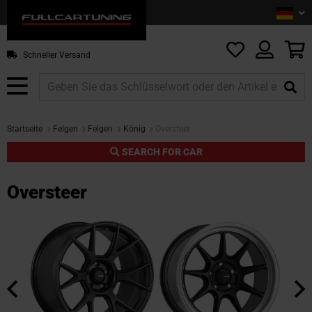
Sprac
De
Z
In
sp
M
Schneller Versand
Startseite
Felgen
Felgen
König
Oversteer
SEARCH FOR CAR
Oversteer