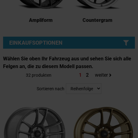
Ampliform
Countergram
EINKAUFSOPTIONEN
Wählen Sie oben Ihr Fahrzeug aus und sehen Sie sich alle
Felgen an, die zu diesem Modell passen.
Sie lesen gerade die Seite
Seite
1
2
weiter
32
produkten
Sortieren nach