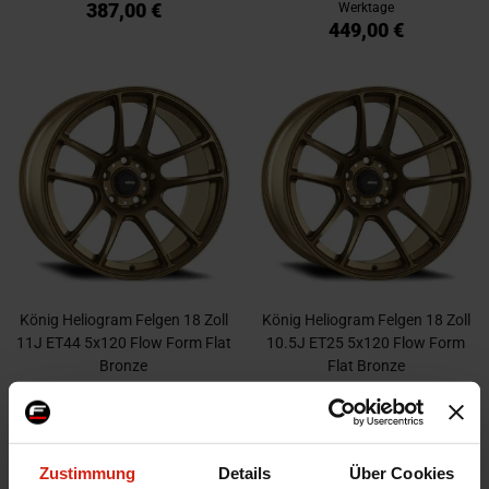
387,00 €
Werktage
449,00 €
König Heliogram Felgen 18 Zoll
König Heliogram Felgen 18 Zoll
11J ET44 5x120 Flow Form Flat
10.5J ET25 5x120 Flow Form
Bronze
Flat Bronze
Ausreichend auf Lager im zweiten
Ausreichend auf Lager im zweiten
Lagerhaus. Voraussichtliche Lieferzeit
Lagerhaus. Voraussichtliche Lieferzeit
beträgt 2-4 Werktage
beträgt 2-4 Werktage
373,00 €
373,00 €
Zustimmung
Details
Über Cookies