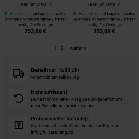
Titanium Metallic
Titanium Metallic
Ausreichend auf Lager im zweiten
Ausreichend auf Lager im zweiten
Lagerhaus. Voraussichtliche Lieferzeit
Lagerhaus. Voraussichtliche Lieferzeit
beträgt 2-4 Werktage
beträgt 2-4 Werktage
253,00 €
253,00 €
Sie lesen gerade die Seite
Seite
1
2
weiter
Bestellt vor 16:00 Uhr
verschickt am selben Tag
Nicht zufrieden?
Du hast immer eine 14-tägige Rückgabefrist um
deine Bestellung zurück zu geben.
Professioneller Rat nötig?
Starte einen Livechat oder sende eine Email an
info@fullcartuning.de