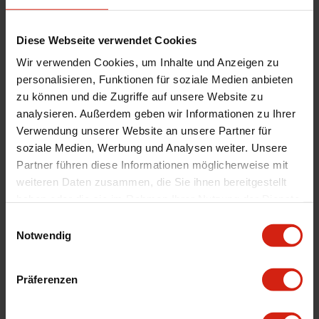
Diese Webseite verwendet Cookies
Wir verwenden Cookies, um Inhalte und Anzeigen zu
personalisieren, Funktionen für soziale Medien anbieten
zu können und die Zugriffe auf unsere Website zu
analysieren. Außerdem geben wir Informationen zu Ihrer
Verwendung unserer Website an unsere Partner für
soziale Medien, Werbung und Analysen weiter. Unsere
Partner führen diese Informationen möglicherweise mit
König Heliogram Felgen 18 Zoll
König Heliogram Felgen 18 Zoll
weiteren Daten zusammen, die Sie ihnen bereitgestellt
9.5J ET35 5x114.3 Flow Form
8.5J ET42 5x112 Flow Form
haben oder die sie im Rahmen Ihrer Nutzung der Dienste
Flat Bronze
Titanium Metallic
gesammelt haben.
Einwilligungsauswahl
Nicht vorrätig, kontaktieren Sie
Begrenzter Lagerbestand,
Notwendig
uns für die Lieferzeit.
kontaktieren Sie uns für die
449,00 €
Verfügbarkeit und Lieferzeit.
352,00 €
Präferenzen