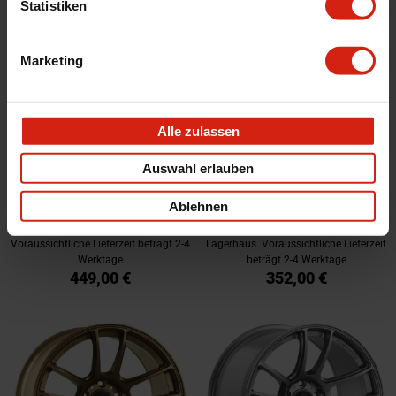
Statistiken
Marketing
Alle zulassen
König Heliogram Felgen 18 Zoll
König Heliogram Felgen 18 Zoll
Auswahl erlauben
8.5J ET32 5x114.3 Flow Form
8.5J ET32 5x120 Flow Form Flat
Flat Bronze
Bronze
Ablehnen
Auf Lager im zweiten Lagerhaus.
Ausreichend auf Lager im zweiten
Voraussichtliche Lieferzeit beträgt 2-4
Lagerhaus. Voraussichtliche Lieferzeit
Werktage
beträgt 2-4 Werktage
449,00 €
352,00 €